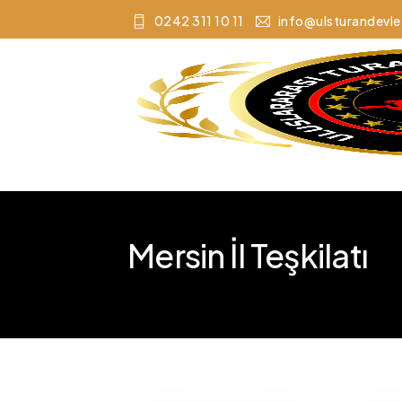
0242 311 10 11
info@ulsturandevle
Mersin İl Teşkilatı