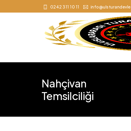
0242 311 10 11
info@ulsturandevle
Nahçivan
Temsilciliği